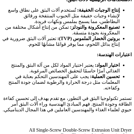
إنتاج الوجبات الخفيفة
:
تُستخدم آلات البثق على نطاق واسع
لإنشاء وجبات خفيفة مثل الحبوب المنتفخة ورقائق
البطاطس، مما يسمح بملمس ونكهات فريدة.
تصنيع المعكرونة والنودلز
:
تمكن من إنتاج أشكال مختلفة من
المعكرونة بجودة متسقة.
بروتين الخضار الملموس
(TVP):
تعتبر آلات البثق ضرورية في
إنتاج بدائل اللحوم، مما يوفر قوامًا مشابهًا للحوم.
اعتبارات الهندسة
:
اختيار المواد
:
يعتبر اختيار المواد لكل من آلة البثق والمنتج
الغذائي أمرًا حاسمًا لتحقيق الخصائص المرغوبة.
تحسين العملية
:
يجب على المهندسين التحكم بعناية في
المعلمات مثل درجة الحرارة والرطوبة لضمان جودة المنتج
وكفاءته.
تستمر تكنولوجيا البثق في التطور، مع تقدم يهدف إلى تحسين كفاءة
الطاقة وجودة المنتج. فهم المبادئ الهندسية وراء آلات البثق أمر
حيوي لعلماء الغذاء والمهندسين العاملين في هذا المجال الديناميكي.
All
Single-Screw
Double-Screw
Extrusion Unit
Dryer