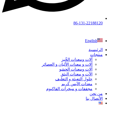
86-131-22188120
English
الرئيسية
منتجات
آلات ومعدات الخّبز
آلات و معدات الألبان و العصائر
آلات ومعدات الحشو
الآت و معدات البثق
حلول التعبئة و التغليف
معدات الآيس كريم
مجففات و مبخرات الفاكيوم
من نحن
الأتصال بنا